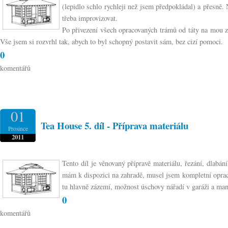
(lepidlo schlo rychleji než jsem předpokládal) a přesně. 
třeba improvizovat.
Po přivezení všech opracovaných trámů od táty na mou zah
Vše jsem si rozvrhl tak, abych to byl schopný postavit sám, bez cizí pomoci.
0
komentářů
01
Tea House 5. díl - Příprava materiálu
Prosince
2011
Tento díl je věnovaný přípravě materiálu, řezání, dlabá
mám k dispozici na zahradě, musel jsem kompletní opraco
tu hlavně zázemí, možnost úschovy nářadí v garáži a ma
0
komentářů