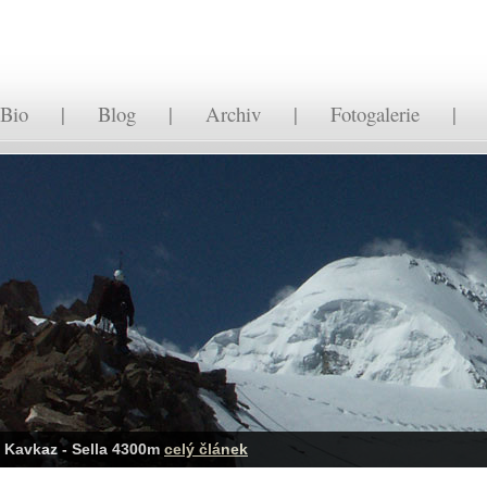
Bio
|
Blog
|
Archiv
|
Fotogalerie
Kavkaz - Sella 4300m
celý článek