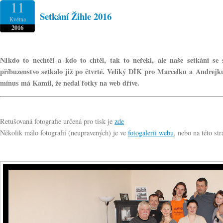
11
Setkání Žihle 2016
Května
2016
NIkdo to nechtěl a kdo to chtěl, tak to neřekl, ale naše setkání se s
příbuzenstvo setkalo již po čtvrté. Veliký DÍK pro Marcelku a Andrejku,
mínus má Kamil, že nedal fotky na web dříve.
Retušovaná fotografie určená pro tisk je
zde
Několik málo fotografií (neupravených) je ve
fotogalerii webu
, nebo na této st