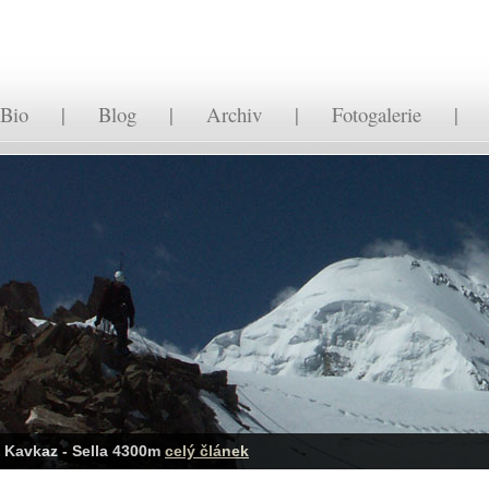
Bio
|
Blog
|
Archiv
|
Fotogalerie
Kavkaz - Sella 4300m
celý článek