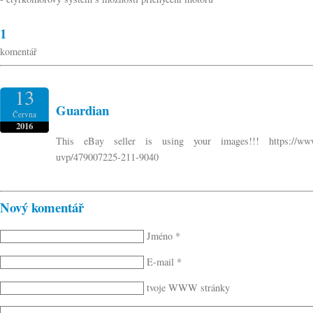
1
komentář
13
Guardian
Června
2016
This eBay seller is using your images!!! https://www.ebay
uvp/479007225-211-9040
Nový komentář
Jméno *
E-mail *
tvoje WWW stránky