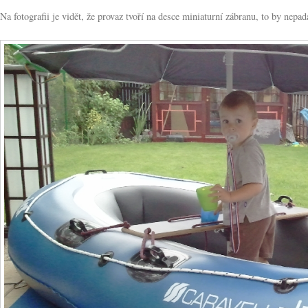
Na fotografii je vidět, že provaz tvoří na desce miniaturní zábranu, to by nepada