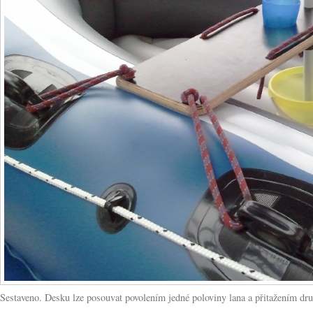
Sestaveno. Desku lze posouvat povolením jedné poloviny lana a přitažením dru