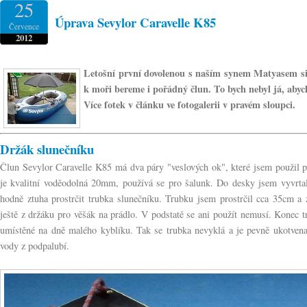
25
Úprava Sevylor Caravelle K85
Července
2012
Letošní první dovolenou s naším synem Matyasem si 
k moři bereme i pořádný člun. To bych nebyl já, abyc
Více fotek v článku ve fotogalerii v pravém sloupci.
Držák slunečníku
Člun Sevylor Caravelle K85 má dva páry "veslových ok", které jsem použil p
je kvalitní voděodolná 20mm, používá se pro šalunk. Do desky jsem vyvrta
hodně ztuha prostrčit trubka slunečníku. Trubku jsem prostrčil cca 35cm a 
ještě z držáku pro věšák na prádlo. V podstatě se ani použít nemusí. Konec tr
umístěné na dně malého kyblíku. Tak se trubka nevyklá a je pevně ukotvena.
vody z podpalubí.