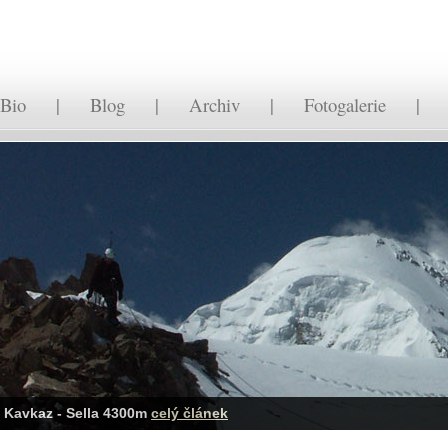
Bio
|
Blog
|
Archiv
|
Fotogalerie
Tea House - vlastní projekt