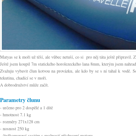
Matyas se k moři už těší, ale vůbec netuší, co si pro něj táta ještě připravil.
Ještě jsem koupil 7m statického horolezeckého lana 8mm, kterým jsem nahrad
Zvažuju vybavit člun kotvou na provázku, ale kdo by se s ní tahal k vodě. S
tekutina, chadící se v moři.
A dobrodružství může začít.
Parametry člunu
- určeno pro 2 dospělé a 1 dítě
- hmotnost 7.1 kg
- rozměry 271x128 cm
- nosnost 250 kg
- čtyřkomorový systém s možností přichycení motoru