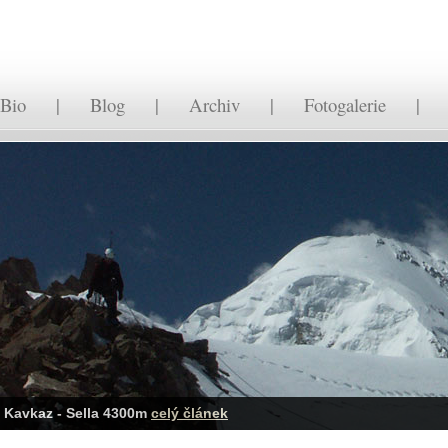
Bio
|
Blog
|
Archiv
|
Fotogalerie
Kavkaz - Sella 4300m
celý článek