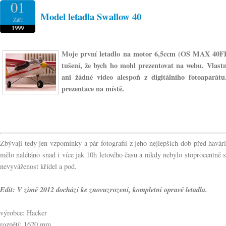
01
Model letadla Swallow 40
Září
1999
Moje první letadlo na motor 6,5ccm (OS MAX 40FP)
tušení, že bych ho mohl prezentovat na webu. Vlast
ani žádné video alespoň z digitálního fotoaparátu
prezentace na místě.
Zbývají tedy jen vzpomínky a pár fotografií z jeho nejlepších dob před havári
mělo nalétáno snad i více jak 10h letového času a nikdy nebylo stoprocentně 
nevyváženost křídel a pod.
Edit: V zimě 2012 dochází ke znovuzrození, kompletní opravě letadla.
výrobce: Hacker
rozpětí: 1620 mm