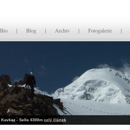
Bio
|
Blog
|
Archiv
|
Fotogalerie
Kavkaz - Sella 4300m
celý článek