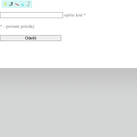
opište kód *
* - povinné položky