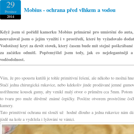
29
Mobius - ochrana před vlhkem a vodou
Prosince
2014
Když jsem si pořídil kamerku Mobius primárně pro umístění do auta, 
neuvažoval jsem o jejím využití i v prostředí, které by vyžadovalo dod
Vodotěsný kryt za devět stovek, který časem bude mít stejně poškrábané s
za začátku odmítl. Popřemýšlel jsem tedy, jak co nejelegantněji a 
voděodolnost.
Vím, že pro spoustu kutilů je tohle primitivní řešení, ale někoho to možná hne
Stačí jedna chirurgická rukavice, nebo kdekoliv jinde prodávané jemné gumové
ustříhneme kousek gumy, aby vznikl malý otvor o průměru cca 5mm. Potom u
to tvaru pro muže důvěrně známé čepičky. Posléze otvorem prostrčíme čoč
kamery.
Tato primitivní ochrana mi slouží už hodně dlouho a jedna rukavice nám dá 
jízdě na kole a vydržela i lyžování ve vánici.