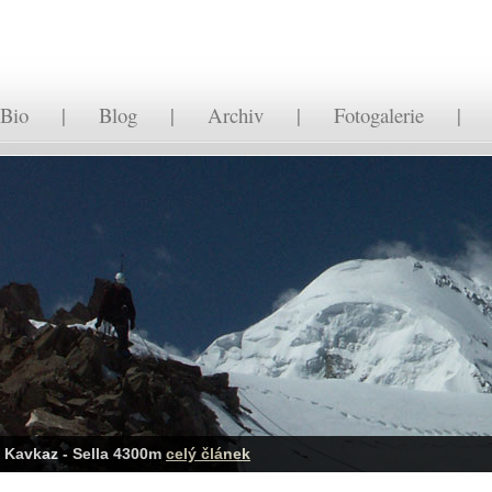
Bio
|
Blog
|
Archiv
|
Fotogalerie
Kavkaz - Sella 4300m
celý článek