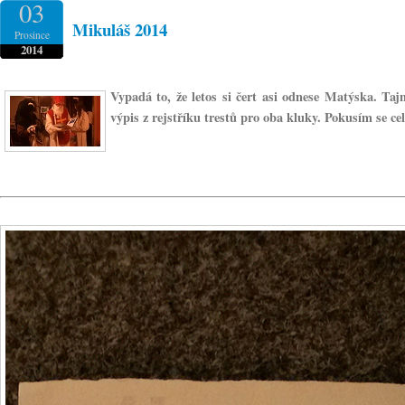
03
Mikuláš 2014
Prosince
2014
Vypadá to, že letos si čert asi odnese Matýska. Ta
výpis z rejstříku trestů pro oba kluky. Pokusím se cel