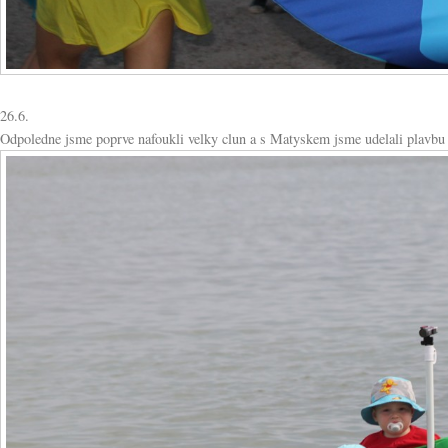
26.6.
Odpoledne jsme poprve nafoukli velky clun a s Matyskem jsme udelali plavbu