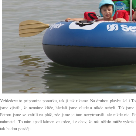
Vzhledove to pripomina ponorku, tak ji tak rikame. Na druhou plavbu šel i To
jsme zjistili, že nemáme klíče, hledali jsme všude a nikde nebyli. Tak jsme 
Petrou jsme se vrátili na pláž, zde jsme je tam nevytrousili, ale nikde nic.
nahmatal. To nám spadl kámen ze srdce, i z obav, že nás někdo může vykrást a
tak budou později.