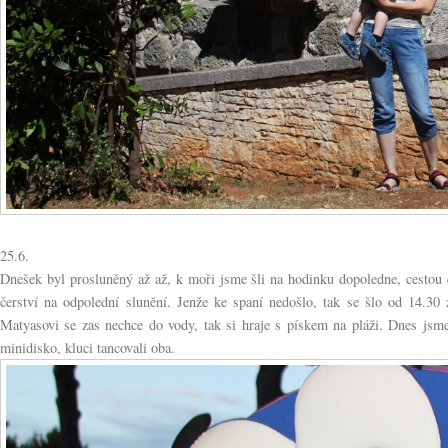
25.6.
Dnešek byl prosluněný až až, k moři jsme šli na hodinku dopoledne, cestou 
čerství na odpolední slunění. Jenže ke spaní nedošlo, tak se šlo od 14.3
Matyasovi se zas nechce do vody, tak si hraje s pískem na pláži. Dnes jsme 
minidisko, kluci tancovali oba.