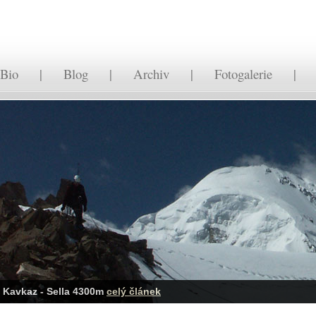
Bio
|
Blog
|
Archiv
|
Fotogalerie
Kavkaz - Sella 4300m
celý článek