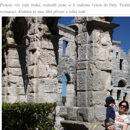
Protože vítr stále fouká, rozhodli jsme se k malému výletu do Puly. Prohlé
restauraci. Klukům se moc líbil přístav a velké lodě.