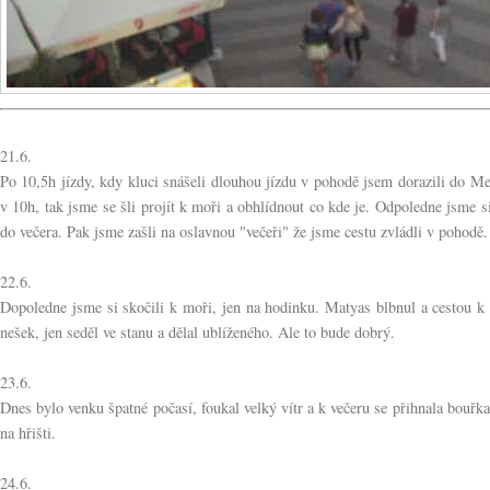
21.6.
Po 10,5h jízdy, kdy kluci snášeli dlouhou jízdu v pohodě jsem dorazili do M
v 10h, tak jsme se šli projít k moři a obhlídnout co kde je. Odpoledne jsme si
do večera. Pak jsme zašli na oslavnou "večeři" že jsme cestu zvládli v pohodě.
22.6.
Dopoledne jsme si skočili k moři, jen na hodinku. Matyas blbnul a cestou k
nešek, jen seděl ve stanu a dělal ublíženého. Ale to bude dobrý.
23.6.
Dnes bylo venku špatné počasí, foukal velký vítr a k večeru se přihnala bouřka,
na hřišti.
24.6.