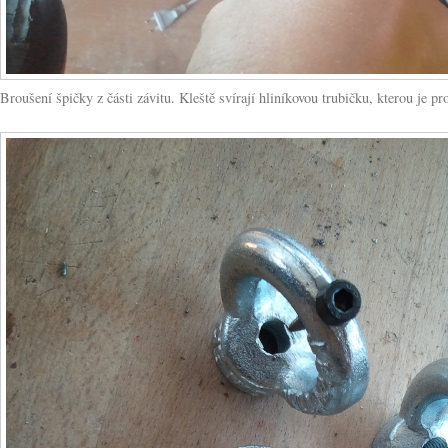
Broušení špičky z části závitu. Kleště svírají hliníkovou trubičku, kterou je