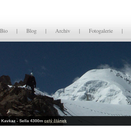
Bio
|
Blog
|
Archiv
|
Fotogalerie
Tea House - vlastní projekt