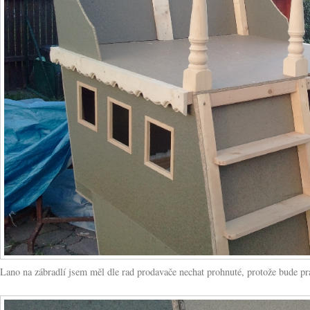
Lano na zábradlí jsem měl dle rad prodavače nechat prohnuté, protože bude pr