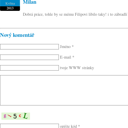
Milan
Května
2013
Dobrá práce, tohle by se mému Filipovi líbilo taky! i to zábradl
Nový komentář
Jméno *
E-mail *
tvoje WWW stránky
opište kód *