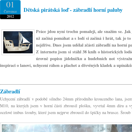
01
Dětská pirátská loď - zábradlí horní paluby
Července
2012
Práce jdou nyní trochu pomaleji, ale snažím se. Jak
už začíná pomáhat a s lodí si začíná i hrát, tak je 
nejdříve. Dnes jsem udělal zčásti zábradlí na horní p
Z internetu jsem si stáhl 38 knih o historických lod
úrovně popisu jídelníčku a hudebních not výstraž
inspiraci o lanoví, uchycení ráhen a plachet a dřevěných kladek a upínáků
Zábradlí
Uchycení zábradlí v podobě silného 24mm přírodního krouceného lana, jse
M10, na kterých jsem v horní části zbrousil plošku, vyvrtal 4mm díru a v
ocelové imbus šrouby, které jsem nejprve zbrousil do špičky na brusce. Šroub 