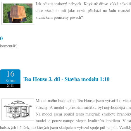
Jak očistit teakový nábytek. Když už dřevo získá několi
chce všechno mít jako nové, přichází na řadu manžel 
sluníčkem poničený povrch?
0
komentářů
16
Tea House 3. díl - Stavba modelu 1:10
Května
2011
Model mého budoucího Tea House jsem vytvořil o vánoční
střechy. A model v přesném měřítku byl nejvhodnější me
Na model jsem použil tento materiál: smrkové hranolk
model je pouze natupo slepen kvalitním lepidlem. Vlas
balsových lištiček, do kterých jsem skalpelem vyřezal spoje půl na půl. Vznikl