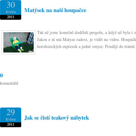
30
Matýsek na naší houpačce
Května
2011
Tak už jsme konečně dodělali pergolu, a když už byla i z
Jakou z ní má Matyas radost, je vidět na videu. Houpač
horolezeckých expresek a jedné smyce. Později do trámů 
0
komentářů
29
Jak se čistí teakový nábytek
Května
2011