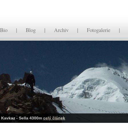
Bio
|
Blog
|
Archiv
|
Fotogalerie
Kavkaz - Sella 4300m
celý článek