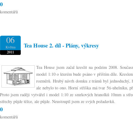
0
komentářů
06
Tea House 2. díl - Plány, výkresy
Května
2011
Tea House jsem začal kreslit na podzim 2008. Současn
model 1:10 o kterém bude psáno v příštím díle. Kreslení
rozměrů. Hrubý návrh domku z trámů byl jednoduchý, ho
ale nebylo to ono. Horní stříška má tvar 5ti-uhelníku, p
Proto jsem raději vytvářel i model 1:10 ze smrkových hranolků 10mm a stře
střechy půjde těžce, ale půjde. Neustoupil jsem ze svých požadavků.
0
komentářů