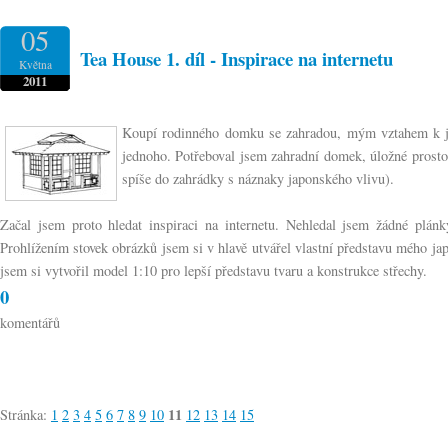
05
Tea House 1. díl - Inspirace na internetu
Května
2011
Koupí rodinného domku se zahradou, mým vztahem k japo
jednoho. Potřeboval jsem zahradní domek, úložné prosto
spíše do zahrádky s náznaky japonského vlivu).
Začal jsem proto hledat inspiraci na internetu. Nehledal jsem žádné plán
Prohlížením stovek obrázků jsem si v hlavě utvářel vlastní představu mého ja
jsem si vytvořil model 1:10 pro lepší představu tvaru a konstrukce střechy.
0
komentářů
11
Stránka:
1
2
3
4
5
6
7
8
9
10
12
13
14
15